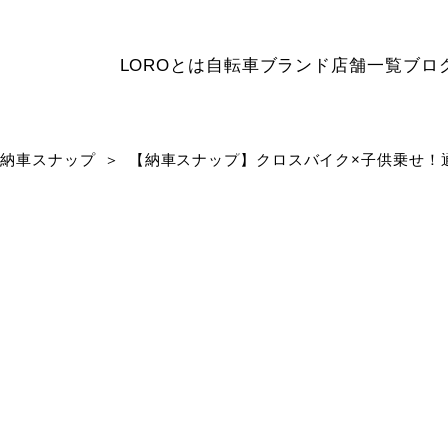
LOROとは
自転車ブランド
店舗一覧
ブロ
納車スナップ
【納車スナップ】クロスバイク×子供乗せ！通