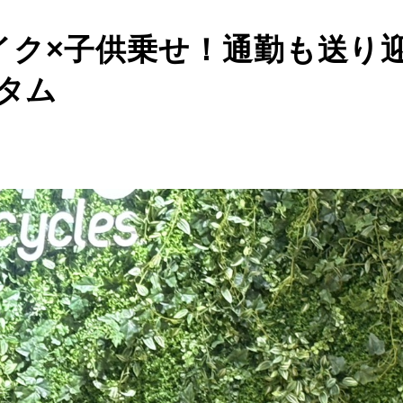
イク×子供乗せ！通勤も送り
スタム