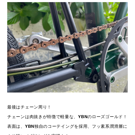
最後はチェーン周り！
チェーンは肉抜きが特徴で軽量な、
YBN
のローズゴールド！
表面は、
YBN
独自のコーテイングを採用、フッ素系潤滑層に