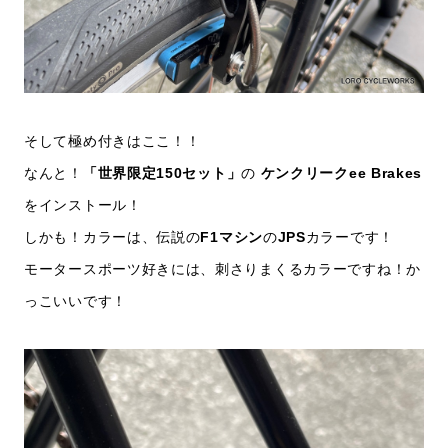
そして極め付きはここ！！
なんと！
「世界限定150セット」
の
ケンクリークee Brakes
をインストール！
しかも！カラーは、伝説の
F1マシン
の
JPS
カラーです！
モータースポーツ好きには、刺さりまくるカラーですね！か
っこいいです！