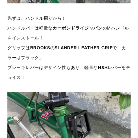
先ずは、ハンドル周りから！
ハンドルバーは軽量な
カーボンドライジャパン
のMハンドル
をインストール！
グリップは
BROOKS
の
SLANDER LEATHER GRIP
で、カ
ラーはブラック。
ブレーキレバーはデザイン性もあり、軽量な
H&H
レバーをチ
ョイス！