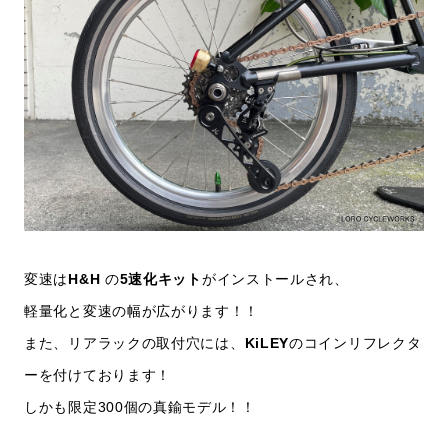
変速は
H&H
の
5速化キット
がインストールされ、
軽量化と変速の幅が広がります！！
また、リアラックの取付穴には、
KiLEY
のコインリフレクタ
ーを付けております！
しかも限定300個の真鍮モデル！！