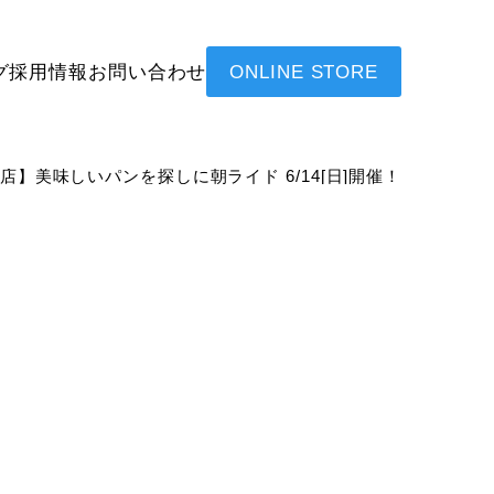
グ
採用情報
お問い合わせ
ONLINE STORE
沢公園店】美味しいパンを探しに朝ライド 6/14[日]開催！