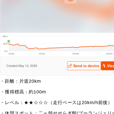
・距離：片道20km
・獲得標高：約100m
・レベル：
★★☆☆☆（走行ペースは20km/h前後）
・休憩スポット：二ヶ領せせらぎ館/
ブーランジェリ