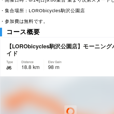
・開催日時：6/14[日]9:00集合 集まり次第スター
・集合場所：LORObicycles駒沢公園店
・参加費は無料です。
コース概要