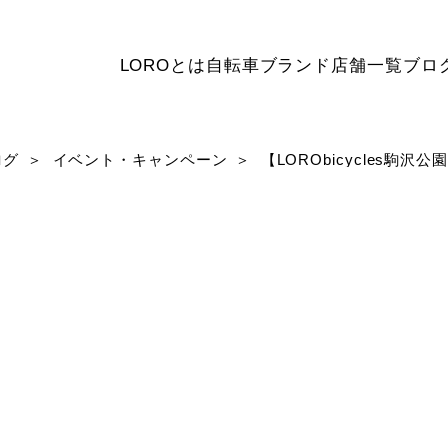
LOROとは
自転車ブランド
店舗一覧
ブロ
ログ
イベント・キャンペーン
【LORObicycles駒