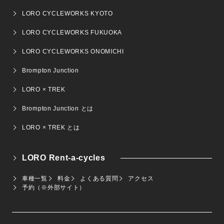
LORO CYCLEWORKS KYOTO
LORO CYCLEWORKS FUKUOKA
LORO CYCLEWORKS ONOMICHI
Brompton Junction
LORO × TREK
Brompton Junction とは
LORO × TREK とは
LORO Rent-a-cycles
車種一覧
料金
よくある質問
アクセス
予約（※外部サイト）