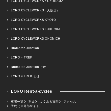
LORO CYCLEWORKS YOKOHAMA
LORO CYCLEWORKS（大阪店）
LORO CYCLEWORKS KYOTO
LORO CYCLEWORKS FUKUOKA
LORO CYCLEWORKS ONOMICHI
Brompton Junction
LORO × TREK
Brompton Junction とは
LORO × TREK とは
LORO Rent-a-cycles
車種一覧
料金
よくある質問
アクセス
予約（※外部サイト）