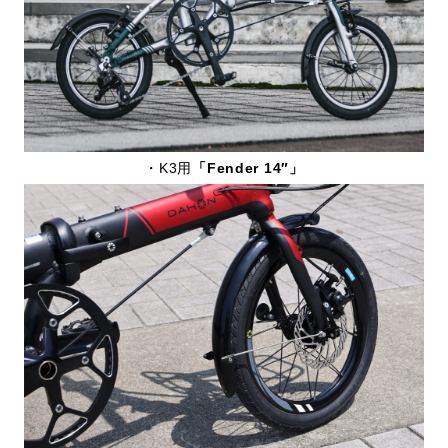
・K3用
「Fender 14″」