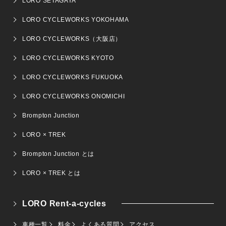
LORO SETAGAYA
LORO CYCLEWORKS YOKOHAMA
LORO CYCLEWORKS（大阪店）
LORO CYCLEWORKS KYOTO
LORO CYCLEWORKS FUKUOKA
LORO CYCLEWORKS ONOMICHI
Brompton Junction
LORO × TREK
Brompton Junction とは
LORO × TREK とは
LORO Rent-a-cycles
車種一覧
料金
よくある質問
アクセス