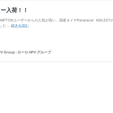
定カラー入荷！！
MPTONユーザーからの人気が高い、国産タイヤPanaracer AGIL
Panaracer
した …
続きを読む
AGILEST
16
イ
ン
チ
roup : ローロ HPV グループ
の
限
定
カ
ラ
ー
入
荷！！