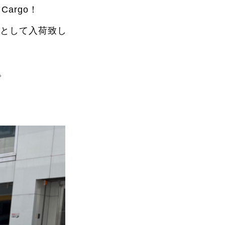
argo！
庫として入荷致し
。