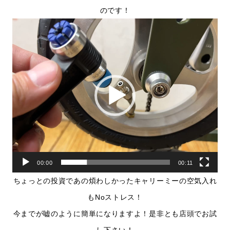
のです！
動
画
プ
レ
ー
ヤ
ー
00:00
00:11
ちょっとの投資であの煩わしかったキャリーミーの空気入れ
もNoストレス！
今までが嘘のように簡単になりますよ！是非とも店頭でお試
し下さい！