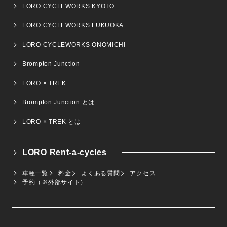
LORO CYCLEWORKS KYOTO
LORO CYCLEWORKS FUKUOKA
LORO CYCLEWORKS ONOMICHI
Brompton Junction
LORO × TREK
Brompton Junction とは
LORO × TREK とは
LORO Rent-a-cycles
車種一覧
料金
よくある質問
アクセス
予約（※外部サイト）