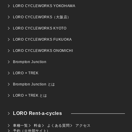
LORO CYCLEWORKS YOKOHAMA
LORO CYCLEWORKS（大阪店）
LORO CYCLEWORKS KYOTO
LORO CYCLEWORKS FUKUOKA
LORO CYCLEWORKS ONOMICHI
Brompton Junction
LORO × TREK
Brompton Junction とは
LORO × TREK とは
LORO Rent-a-cycles
車種一覧
料金
よくある質問
アクセス
予約（※外部サイト）