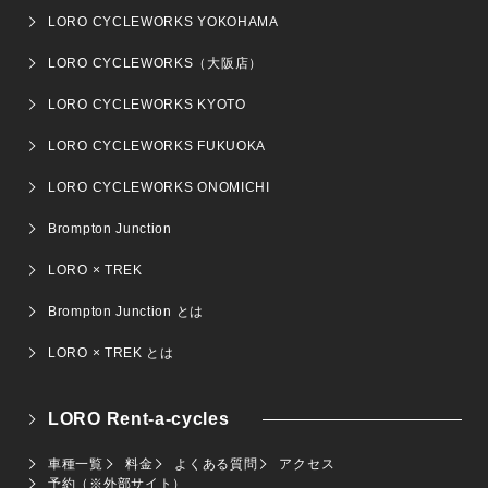
LORO CYCLEWORKS YOKOHAMA
LORO CYCLEWORKS（大阪店）
LORO CYCLEWORKS KYOTO
LORO CYCLEWORKS FUKUOKA
LORO CYCLEWORKS ONOMICHI
Brompton Junction
LORO × TREK
Brompton Junction とは
LORO × TREK とは
LORO Rent-a-cycles
車種一覧
料金
よくある質問
アクセス
予約（※外部サイト）