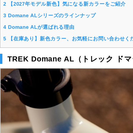
2
【2027年モデル新色】気になる新カラーをご紹介
3
Domane ALシリーズのラインナップ
4
Domane ALが選ばれる理由
5
【在庫あり】新色カラー、お気軽にお問い合わせく
TREK Domane AL（トレック 