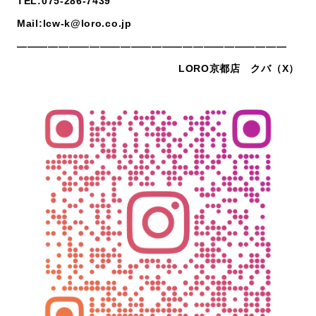
TEL:075-286-7439
Mail:lcw-k@loro.co.jp
——————————————————————————
LORO京都店 クバ（X）