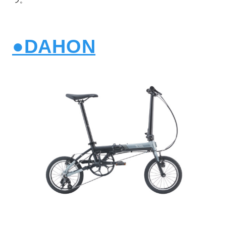
●DAHON