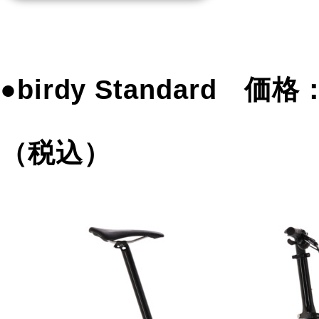
●birdy Standard 価
（税込）