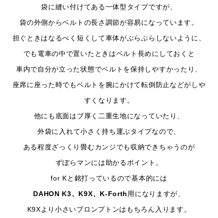
袋に縫い付けてある一体型タイプですが、
袋の外側からベルトの長さ調節が容易になっています。
担ぐときはなるべく短くして車体がぶらぶらしないように、
でも電車の中で置いたときはベルト長めにしておくと
車内で自分が立った状態でベルトを保持しやすかったり、
座席に座った時でもベルトを腕にかけて転倒防止などがしや
すくなります。
他にも底面はブ厚く二重生地になっていたり、
外袋に入れて小さく持ち運ぶタイプなので、
ある程度ざっくり畳むカンジでも収納できちゃうのが
ずぼらマンには助かるポイント。
for Kと銘打っているので基本的には
DAHON K3、K9X、K-Forth
用になりますが、
K9Xより小さいブロンプトンはもちろん入ります。