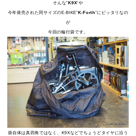
そんな”
K9X
“や
今年発売された同サイズのE-BIKE”
K-Forth
“にピッタリなの
が
今回の輪行袋です。
袋自体は真四角ではなく、K9Xなどでちょうどタイヤに沿う