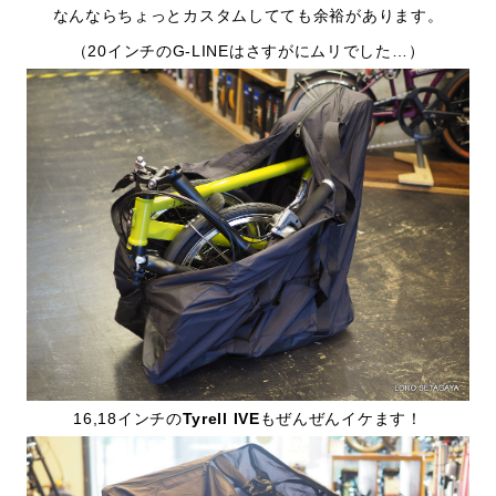
なんならちょっとカスタムしてても余裕があります。
（20インチのG-LINEはさすがにムリでした…）
16,18インチの
Tyrell IVE
もぜんぜんイケます！