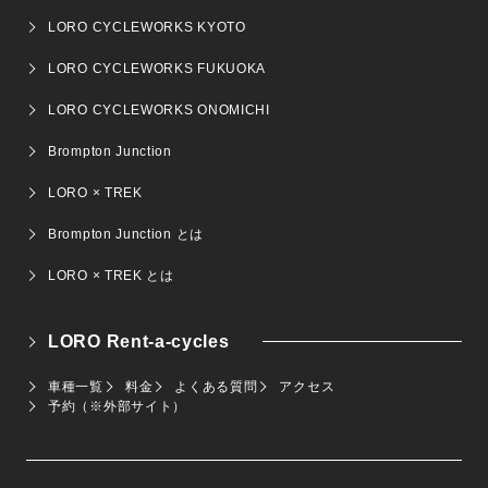
LORO CYCLEWORKS KYOTO
LORO CYCLEWORKS FUKUOKA
LORO CYCLEWORKS ONOMICHI
Brompton Junction
LORO × TREK
Brompton Junction とは
LORO × TREK とは
LORO Rent-a-cycles
車種一覧
料金
よくある質問
アクセス
予約（※外部サイト）