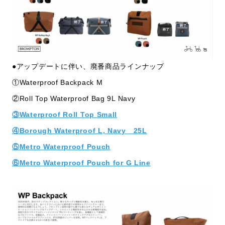
●アップデートに伴い、廃番商品ラインナップ
①Waterproof Backpack M
②Roll Top Waterproof Bag 9L Navy
③Waterproof Roll Top Small
④Borough Waterproof L, Navy 25L
⑤Metro Waterproof Pouch
⑥Metro Waterproof Pouch for G Line