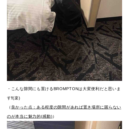
・こんな隙間にも置けるBROMPTONは大変便利だと思いま
す❗️(楽)
（
良かった点：ある程度の隙間があれば置き場所に困らない
のが本当に魅力的(感動)
）