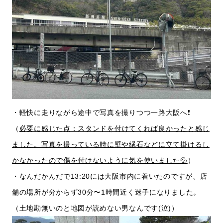
・軽快に走りながら途中で写真を撮りつつ一路大阪へ❗️
（
必要に感じた
点：スタンドを付けてくれば良かったと感じ
ました。写真を撮っている時に壁や縁石などに立て掛けるし
かなかったので傷を付けないように気を使いました💦
）
・なんだかんだで13:20には大阪市内に着いたのですが、店
舗の場所が分からず30分〜1時間近く迷子になりました。
（土地勘無いのと地図が読めない男なんです(泣)）