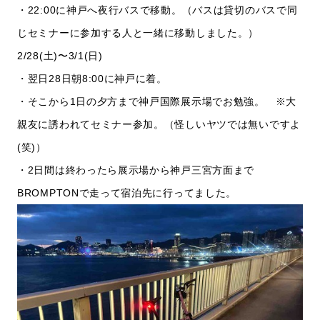
・22:00に神戸へ夜行バスで移動。（バスは貸切のバスで同
じセミナーに参加する人と一緒に移動しました。）
2/28(土)〜3/1(日)
・翌日28日朝8:00に神戸に着。
・そこから1日の夕方まで神戸国際展示場でお勉強。 ※大
親友に誘われてセミナー参加。（怪しいヤツでは無いですよ
(笑)）
・2日間は終わったら展示場から神戸三宮方面まで
BROMPTONで走って宿泊先に行ってました。