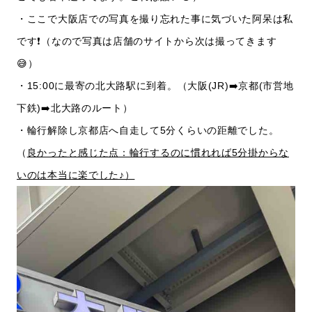
・ここで大阪店での写真を撮り忘れた事に気づいた阿呆は私
です❗️（なので写真は店舗のサイトから次は撮ってきます
😅）
・15:00に最寄の北大路駅に到着。（大阪(JR)➡️京都(市営地
下鉄)➡️北大路のルート）
・輪行解除し京都店へ自走して5分くらいの距離でした。
（
良かったと感じた点：輪行するのに慣れれば5分掛からな
いのは本当に楽でした♪）