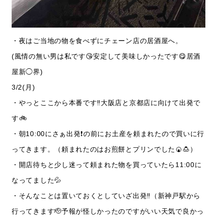
・夜はご当地の物を食べずにチェーン店の居酒屋へ。
(風情の無い男は私です😘安定して美味しかったです😋居酒
屋新◯界)
3/2(月)
・やっとここから本番です‼️大阪店と京都店に向けて出発で
す🚲
・朝10:00にさぁ出発❗️の前にお土産を頼まれたので買いに行
ってきます。（頼まれたのはお煎餅とプリンでした🍘🍮）
・開店待ちと少し迷って頼まれた物を買っていたら11:00に
なってました💦
・そんなことは置いておくとしていざ出発‼️（新神戸駅から
行ってきます🫡予報が怪しかったのですがいい天気で良かっ