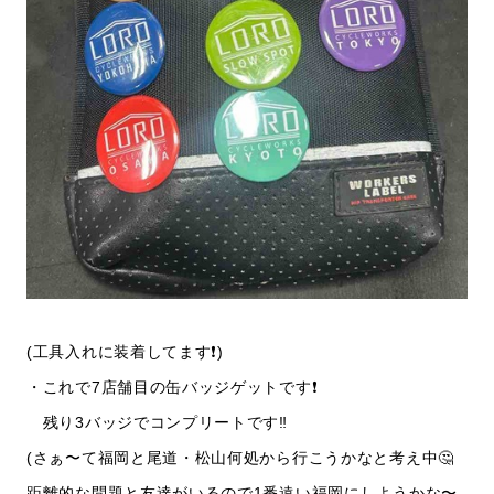
(工具入れに装着してます❗️)
・これで7店舗目の缶バッジゲットです❗️
残り3バッジでコンプリートです‼️
(さぁ〜て福岡と尾道・松山何処から行こうかなと考え中🤔
距離的な問題と友達がいるので1番遠い福岡にしようかな〜