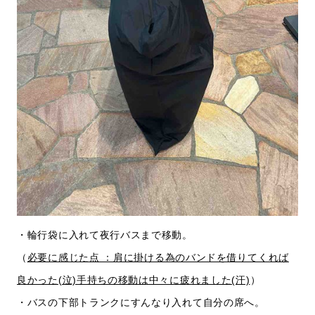
・輪行袋に入れて夜行バスまで移動。
（
必要に感じた
点 ：肩に掛ける為のバンドを借りてくれば
良かった(泣)手持ちの移動は中々に疲れました(汗)
）
・バスの下部トランクにすんなり入れて自分の席へ。