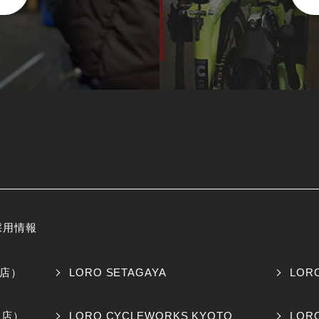
採用情報
橋店）
LORO SETAGAYA
LOR
阪店）
LORO CYCLEWORKS KYOTO
LOR