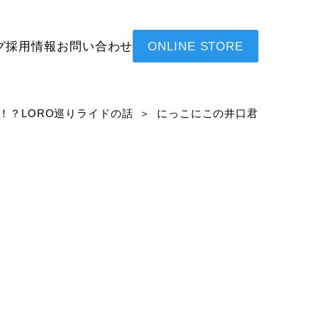
グ
採用情報
お問い合わせ
ONLINE STORE
！？LORO巡りライドの話
にっこにこの井口君