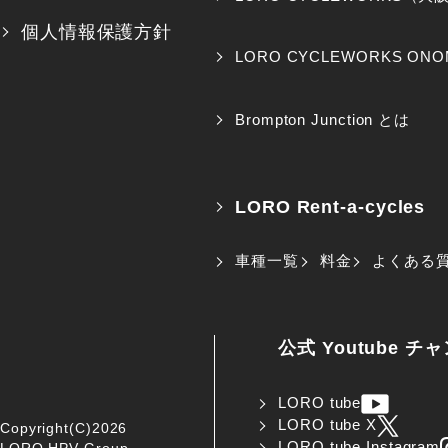
個人情報保護方針
LORO CYCLEWORKS ONO
Brompton Junction とは
LORO Rent-a-cycles
車種一覧
料金
よくある
公式 Youtube チ
LORO tube
LORO tube X
Copyright(C)2026
LORO tube Instagram