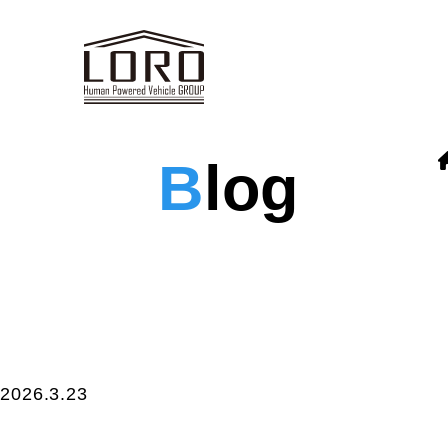
B
log
2026.3.23