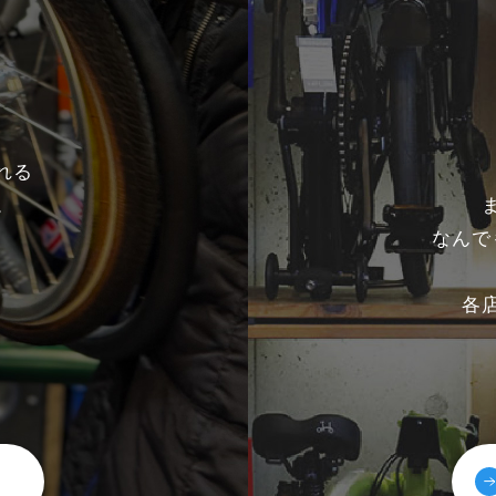
れる
。
なんで
各