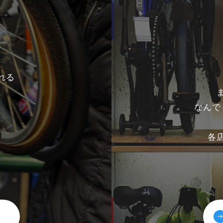
れる
。
なんで
各