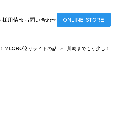
グ
採用情報
お問い合わせ
ONLINE STORE
！？LORO巡りライドの話
川崎までもう少し！