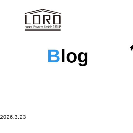
B
log
2026.3.23