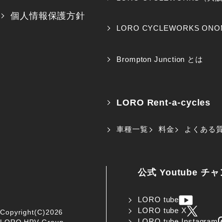
個人情報保護方針
LORO CYCLEWORKS ONO
Brompton Junction とは
LORO Rent-a-cycles
車種一覧
料金
よくある
公式 Youtube チ
LORO tube
LORO tube X
Copyright(C)2026
LORO tube Instagram