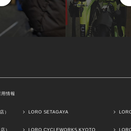
採用情報
橋店）
LORO SETAGAYA
LOR
阪店）
LORO CYCLEWORKS KYOTO
LOR