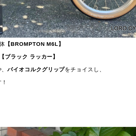
体
【BROMPTON M6L】
【ブラック ラッカー】
や、
バイオコルクグリップ
をチョイスし、
す！