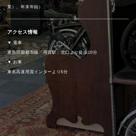
業）、年末年始）
アクセス情報
▼ 電車
東急田園都市線「用賀駅」北口より徒歩10分
▼ お車
東名高速用賀インターより5分