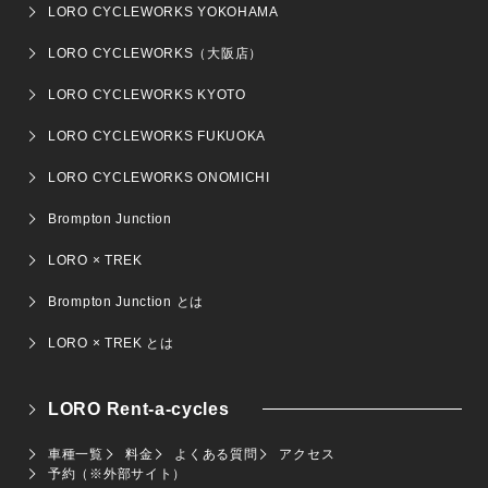
LORO CYCLEWORKS YOKOHAMA
LORO CYCLEWORKS（大阪店）
LORO CYCLEWORKS KYOTO
LORO CYCLEWORKS FUKUOKA
LORO CYCLEWORKS ONOMICHI
Brompton Junction
LORO × TREK
Brompton Junction とは
LORO × TREK とは
LORO Rent-a-cycles
車種一覧
料金
よくある質問
アクセス
予約（※外部サイト）