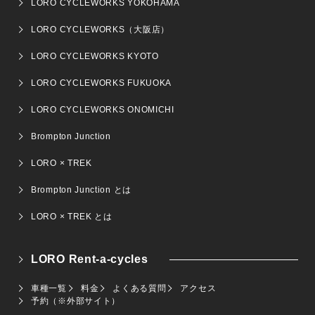
LORO CYCLEWORKS YOKOHAMA
LORO CYCLEWORKS（大阪店）
LORO CYCLEWORKS KYOTO
LORO CYCLEWORKS FUKUOKA
LORO CYCLEWORKS ONOMICHI
Brompton Junction
LORO × TREK
Brompton Junction とは
LORO × TREK とは
LORO Rent-a-cycles
車種一覧
料金
よくある質問
アクセス
予約（※外部サイト）