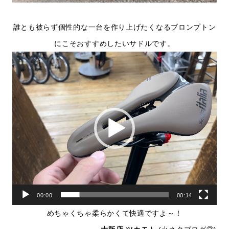
誰とも被らず個性的な一台を作り上げたくなるブロンプトン
にこそおすすめしたいサドルです。
動
画
プ
レ
ー
ヤ
ー
00:00
00:14
めちゃくちゃ柔らかくて快適ですよ～！