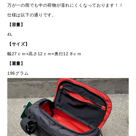
万が一の雨でも中の荷物が濡れにくくなっております！！
仕様は以下の通りです。
【容量】
4L
【サイズ】
幅27ｃｍ×高さ12ｃｍ×奥行12.8ｃｍ
【重量】
196グラム